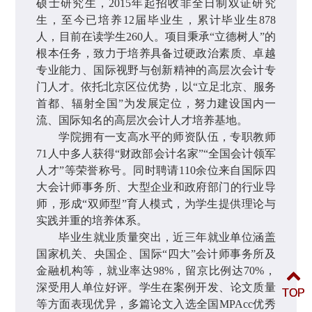
硕士研究生，
2015
年起招收非全日制双证研究
生，至今已培养
12
届毕业生，累计毕业生
878
人，目前在读学生
260
人。项目秉承
“
立德树人
”
的
根本任务，致力于培养具备过硬政治素质、卓越
专业能力、国际视野与创新精神的高层次会计专
门人才。依托北京区位优势，以
“
立足北京、服务
首都、辐射全国
”
为发展定位，努力建设国内一
流、国际知名的高层次会计人才培养基地。
学院拥有一支高水平的师资队伍，专职教师
71
人中多人获得
“
财政部会计名家
”“
全国会计领军
人才
”
等荣誉称号。同时聘请
110
余位来自国际四
大会计师事务所、大型企业和政府部门的行业导
师，形成
“
双师型
”
育人模式，为学生提供理论与
实践并重的培养体系。
毕业生就业质量突出，近三年就业单位涵盖
国家机关、央国企、国际
“四大”会计师事务所及
金融机构等，就业率达
98%
，留京比例达
70%
，
深受用人单位好评。学生在案例开发、论文质量
TOP
TOP
等方面表现优异，多篇论文入选全国
MPAcc
优秀