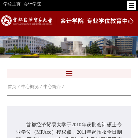
学校主页
会计学院
首页
⁄
中心概况
⁄
中心简介
⁄
首都经济贸易大学于
2010
年获批会计硕士专
业学位（
MPAcc
）授权点，
2011
年起招收全日制