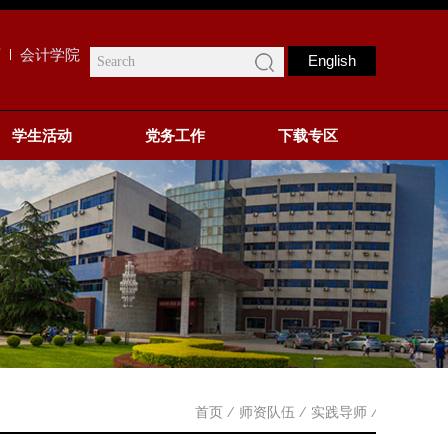
页
会计学院
English
学生活动
党务工作
下载专区
首页
⁄
师资队伍
⁄
实践导师
⁄