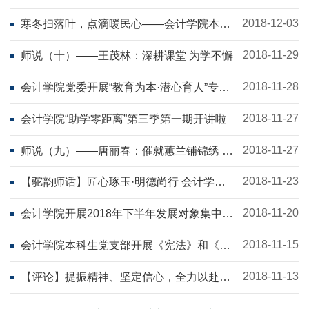
2018-12-03
寒冬扫落叶，点滴暖民心——会计学院本科
生党支部走进社区开展清扫落叶志愿活动
2018-11-29
师说（十）——王茂林：深耕课堂 为学不懈
2018-11-28
会计学院党委开展“教育为本·潜心育人”专题
党课
2018-11-27
会计学院“助学零距离”第三季第一期开讲啦
2018-11-27
师说（九）——唐丽春：催就蕙兰铺锦绣 润
得桃李吐芳菲
2018-11-23
【驼韵师话】匠心琢玉·明德尚行 会计学院
教师共话“奋斗人生”
2018-11-20
会计学院开展2018年下半年发展对象集中培
训
2018-11-15
会计学院本科生党支部开展《宪法》和《监
察法》学习活动
2018-11-13
【评论】提振精神、坚定信心，全力以赴打
好审核评估攻坚战