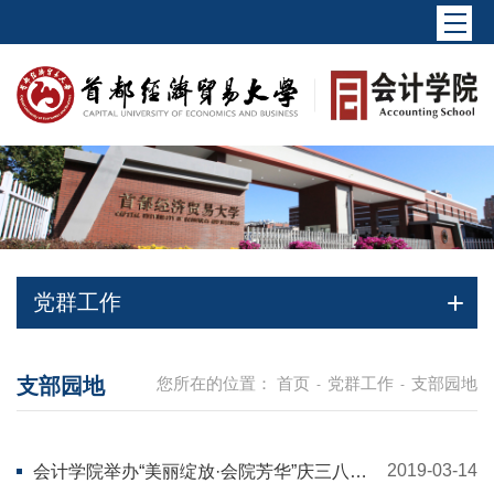
党群工作
支部园地
您所在的位置：
首页
党群工作
支部园地
-
-
2019-03-14
会计学院举办“美丽绽放·会院芳华”庆三八插
花活动