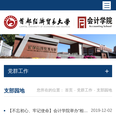
党群工作
支部园地
您所在的位置：
首页
党群工作
支部园地
-
-
2019-12-02
【不忘初心、牢记使命】会计学院举办“相伴
相随校园行，残健共融话温情”活动