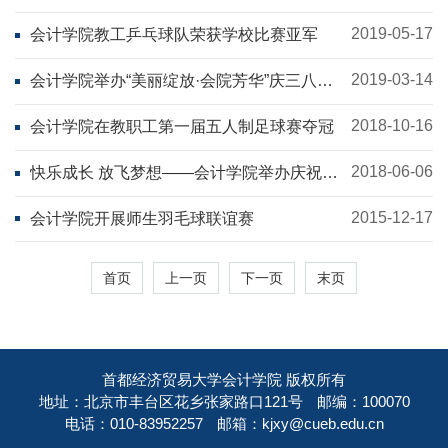
谈会暨新入职教师拜师会
2019-05-17
会计学院教工乒乓球队荣获学校比赛亚军
2019-03-14
会计学院举办“美丽绽放·会院芳华”庆三八插
花活动
2018-10-16
会计学院在教职工第一届五人制足球赛夺冠
2018-06-06
快乐成长 放飞梦想——会计学院举办庆祝六
一儿童节亲子活动
2015-12-17
会计学院开展师生羽毛球联谊赛
首页
上一页
下一页
末页
首都经济贸易大学会计学院 版权所有
地址：北京市丰台区花乡张家路口121号
邮编：100070
电话：010-83952257
邮箱：kjxy@cueb.edu.cn