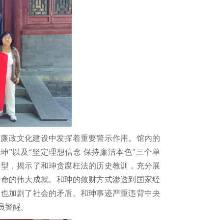
和廉政文化建设中发挥着重要警示作用。馆内的
珅”以及“坚定理想信念 保持廉洁本色”三个单
典型，揭示了和珅贪腐枉法的历史教训，充分展
革命的伟大成就。和珅的敛财方式渗透到国家经
，也加剧了社会的矛盾。和珅事迹严重违背中央
员警醒。