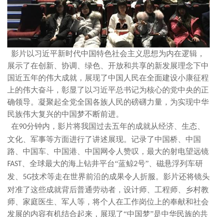
影片以习近平新时代中国特色社会主义思想为内在逻辑，
展示了在创新、协调、绿色、开放和共享的新发展理念下中
国近五年的伟大成就，展现了中国人民在全面建设小康征程
上的伟大奋斗，彰显了以习近平总书记为核心的党中央的正
确领导。凝聚起全党全国各族人民的磅礴力量，为实现中华
民族伟大复兴的中国梦不断前进。
在
分钟内，影片将我国过去五年的成就从经济、生态、
90
文化、军事等方面进行了讲述展现。记录了中国桥、中国
路、中国车、中国港、中国网令人赞叹，最大的射电望远镜
、全球最大的海上钻井平台“蓝鲸
号”、磁悬浮列车研
FAST
2
发、
技术等走在世界前沿的成果令人折服。影片还将镜头
5G
对准了这些成就背后普通劳动者，设计师、工程师、乡村教
师、家庭医生、军人等，将个人在工作岗位上的奉献和社会
发展的内容有机结合起来，展现了“中国梦”是中华民族的共