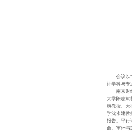
会议以
计学科与专
南京财
大学陈志斌
爽教授、天
学沈永建教
报告。平行
命、审计与