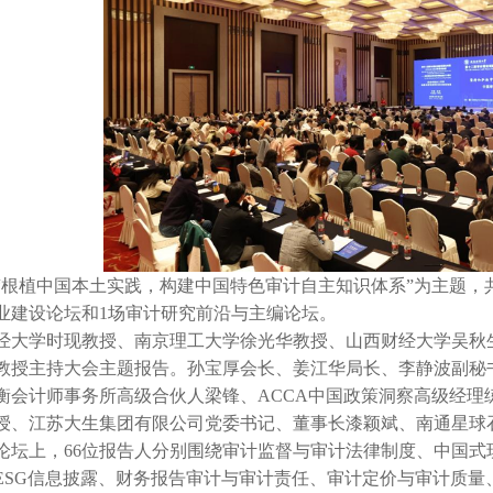
“根植中国本土实践，构建中国特色审计自主知识体系”为主题，共
业建设论坛和1场审计研究前沿与主编论坛。
经大学时现教授、南京理工大学徐光华教授、山西财经大学吴秋
教授主持大会主题报告。孙宝厚会长、姜江华局长、李静波副秘
衡会计师事务所高级合伙人梁锋、ACCA中国政策洞察高级经理
授、江苏大生集团有限公司党委书记、董事长漆颖斌、南通星球
论坛上，66位报告人分别围绕审计监督与审计法律制度、中国式
ESG信息披露、财务报告审计与审计责任、审计定价与审计质量