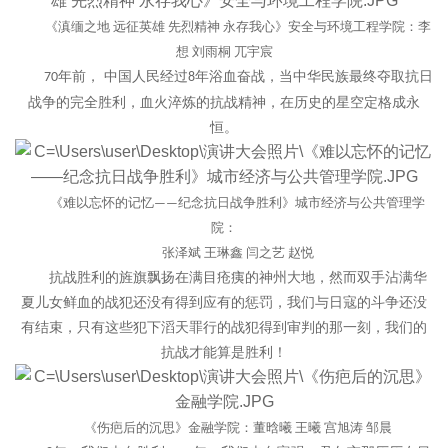
《滇缅之地
远征英雄
先烈精神
永存我心》安全与环境工程学院：李
想
刘
雨桐
兀宇宸
年前，
中国人民经过
年浴血奋战，当中华民族最终夺取抗日
70
8
战争的完全胜利，血火淬炼的抗战精神，在历史的星空定格成永
恒。
《难以忘怀的记忆
纪念抗日战争胜利》城市经济与公共管理学
——
院：
张泽斌
王琳鑫
闫之艺
赵悦
抗战胜利的旌旗飘扬在满目疮痍的神州大地，然而双手沾满华
夏儿女鲜血的战犯还没有得到应有的惩罚，我们与日寇的斗争还没
有结束，只有这些犯下滔天罪行的战犯得到审判的那一刻，我们的
抗战才能算是胜利！
《伤疤后的沉思》金融学院：董晗曦
王曦
宫旭涛
邹晨