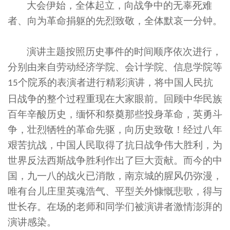
大会伊始，全体起立，向战争中的无辜死难
者、向为革命捐躯的先烈致敬，全体默哀一分钟。
演讲主题按照历史事件的时间顺序依次进行，
分别
由
来自
劳动经济学院、会计学院、信息学院等
个
院系
的
表演者
进行
精彩演讲，
将中国人民抗
15
日战争的整个过程重现在
大家
眼前
。
回顾中华民族
百
年
辛酸历史
，缅怀和祭奠那些投身革命，英勇斗
争，壮烈牺牲的革命先驱，向历史致敬！经过八年
艰苦抗战，中国人民取得了抗日战争伟大胜利，为
世界反法西斯战争胜利
作出
了巨大贡献。而今的中
国，九一八的战火已消散，南京城的
腥风仍弥漫，
唯有台
儿庄里英魂浩气、平型关外慷慨悲歌，得与
世
长存
。
在场的老师和同学们被演讲者激情澎湃的
演讲感染。