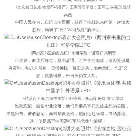
《勿忘昔日苦难
铸就不朽尊严》工商管理学院：
王可艺
林家琪
黑轩
高然
中国人民在台儿庄抗击法西斯，获得了抗战以来的第一次较大
胜利，粉碎了
日军不可战胜
的神话
。
“
”
《两封家书里的台儿庄》华侨学院：谢雨轩
束明贤
正
太
路，
血染兵锋
过，莫为敌通。万里长河咆哮，破囚笼俱是
炎黄种。
响八方
号角，
鬼惧神惊
；百团之兵，地
赤
天红。忠肝义
胆，抗战楷模，歼日灭伪立大功。
《传承百团魂
共铸中国梦》外语系：李品昇
房鑫
张欣
梁璐
谁敢忘记，面临华北沦落，他们为那条寄托民族生死的公路，
浩然出击。谁敢忘记，面对华夏危机，他们远赴缅甸，血洒异地。
这，便是属于中国远征军的悲壮与荣耀！