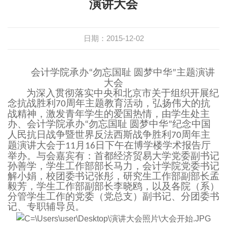
演讲大会
日期：2015-12-02
会计学院承办
勿忘国耻
圆梦中华
主题演讲
“
”
大会
为
深入
贯彻落实中央和北京市关于组织开展纪
念抗战胜利
周年主题教育活动，弘扬伟大的抗
70
战精神，激发青年学生的爱国热情，由学生处主
办、会计学院承办
勿忘国耻
圆梦中华
纪念中国
“
”
人民抗日战争暨世界反法西斯战争胜利
周年主
70
题演讲大会于
月
日下午在博学
楼学术
报告厅
11
16
举办
。与会
嘉宾
有：
首都经济贸易大学党委
副
书记
孙善学
，
学生工作部部长马力
，
会计学院党委书记
解小娟
，
校团委书记张彤
，
研究生工作部副部长孟
毅芳
，
学生工作部副部长李晓鸥
，以及各院
（
系
）
分管学生工作的
党委（党总支）副书记、分团委书
记、
专职
辅导员
。