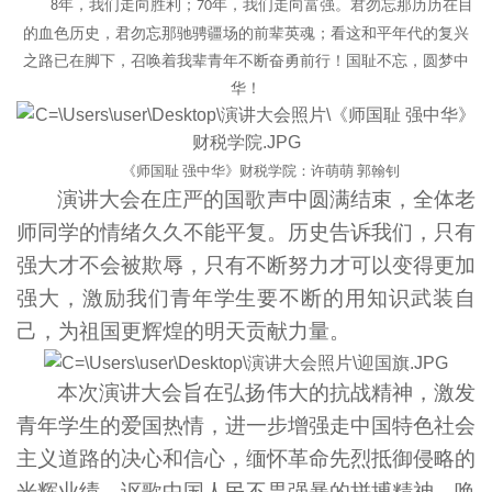
年，我们走向胜利；
年，我们走向富强。君勿忘那历历在目
8
70
的血色历史，君勿忘那驰骋疆场的前辈英魂；看这和平年代的复兴
之路已在脚下，召唤着我辈青年不断奋勇前行！国耻不忘，圆梦中
华！
《师国耻
强中华》财税学院：许萌
萌
郭翰钊
演讲大会在庄严
的国歌声中圆满结束，
全体老
师同学的情绪久久不能平复。历史告诉我们，只有
强大才不会被欺辱，只有不断努力才可以变得更加
强大，激励我们青年学生要不断的用知识武装自
己，为
祖国更辉煌的明天贡献力量。
本次演讲大会旨在弘扬伟大的抗战精神，激发
青年学生的爱国热情，进一步增强走中国特色社会
主义道路的决心和信心，缅怀革命先烈抵御侵略的
光辉业绩，讴歌中国人民不畏强暴的拼搏精神，唤