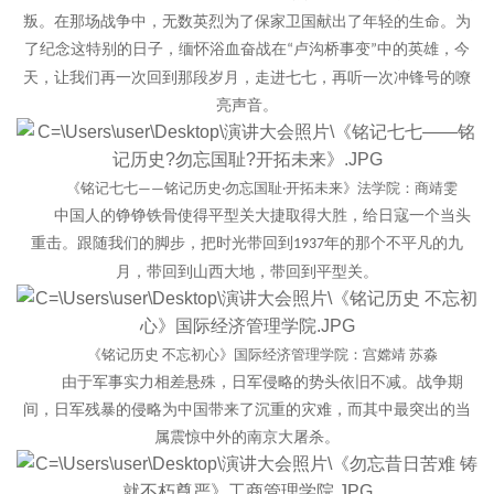
叛。在那场战争中，无数英烈为了保家卫国献出了年轻的生命。为
了纪念这特别的日子，缅怀浴血奋战在
卢沟桥事变
中的英雄，今
“
”
天，让我们再一次回到那段岁月，走进七七，再听一次冲锋号的嘹
亮声音。
《铭记七七
铭记历史
勿忘国耻
开拓未来》法学院：商靖雯
——
·
·
中国人的铮铮铁骨使得平型关大捷取得大胜，给日寇一个当头
重击。跟随我们的脚步，把时光带回到
年的那个不平凡的九
1937
月，带回到山西大地，带回到平型关。
《铭记历史
不忘初心》国际经济管理学院：宫
嫦
靖
苏淼
由于军事实力相差悬殊，日军侵略的势头依旧不减。战争期
间，日军残暴的侵略为中国带来了沉重的灾难，而其中最突出的当
属震惊中外的南京大屠杀。