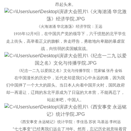
昂起头来。
《火海汹涌
华北激荡》经济学院：王远
年
月
日，在中国共产党的领导下，六千愤怒的北平学生
1935
12
9
走上街头，高举着正义的旗帜，奔走呼告，勇敢地向卑鄙的暴虐宣
战，向怯弱的卖国贼宣战。
《纪念一二九
以爱国之名》文化与传播学院：范家铖
张丹
金铄
在中国漫长的历史中，近代史却是我们心中永远的痛，因为我
们中国摔了一个大大的跟头。当日本人向着中国开火时，国民政府
却一再退让，辽阔的东北平原成为了日寇的大本营，不能再忍了，
站起来吧，中国人。
《西安事变
永远铭记》统计学院：李
佳迅
苏状
马基远
李柯远
七七事变
已经离我们远去了
年。然而，忘记历史就意味着背
“
”
78