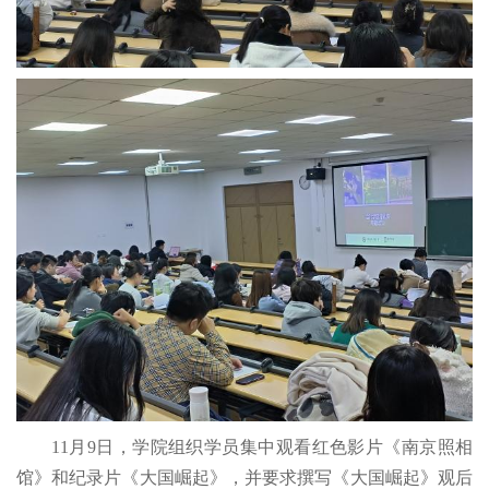
11月9日，学院组织学员集中观看红色影片《南京照相
馆》和纪录片《大国崛起》，并要求撰写《大国崛起》观后