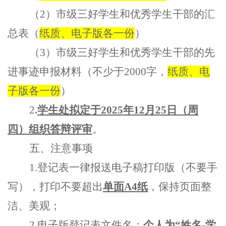
（
2）市级三好学生和优秀学生干部的汇
总表（
纸质、电子版各一份
）
（
3）市级三好学生和优秀学生干部的先
进事迹申报材料（不少于2000字，
纸质
、
电
子版
各
一份
）
2
.
学生处拟定于
2025年12月25日（周
四）组织答辩评审
。
五、注意事项
1.登记表一律报送电子稿打印版（不要手
写），打印不要超出
单面
A4纸
，保持页面整
洁、美观；
2.电子版登记表文件名：
个人为“姓名-学