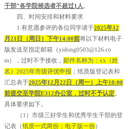
干部”各学院候选者不超过1人
。
四、时间安排和材料要求
1.
有意愿参评的各位同学
请于
2025年12
月
21
日
（
周日
）
下午
14:00前
将以下材料电子
版发送至指定邮箱
（
yidong0503@126.co
m
）
，
过时不予接收，
邮件名称为：
xx
（
姓
名
）
2025年市级评优申报
；纸质版登记表和
汇总表
于
2025年12月
22
日
（
周一
）
上午
10:00
前
提交至学院
E312办公室，过时不予认定
。
具体要求如下。
（
1）市级三好学生和优秀学生干部的登
记表（
纸质一式两份；电子版一份
）