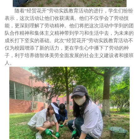
随着“经贸花开”劳动实践教育活动的进行，学生们纷纷
表示，这次活动让他们收获满满。他们不仅学会了劳动技
能，更深刻理解了劳动精神。他们将把这次活动中学到的团
队合作精神和集体主义精神带到学习和生活中去，为未来的
成长打下坚实的基础。此次“经贸花开”劳动实践教育活动不
仅为校园增添了新的活力，更在学生心中播下了劳动的种
子，利于培养德智体美劳全面发展的社会主义建设者和接班
人。