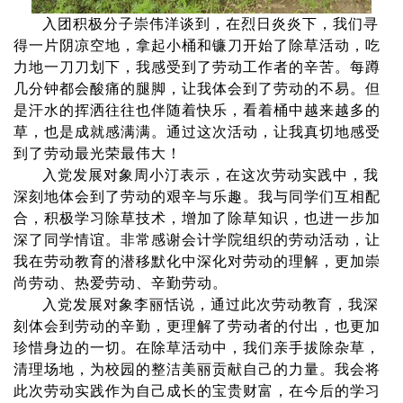
入团积极分子崇伟洋谈到，在烈日炎炎下，我们寻
得一片阴凉空地，拿起小桶和镰刀开始了除草活动，吃
力地一刀刀划下，我感受到了劳动工作者的辛苦。每蹲
几分钟都会酸痛的腿脚，让我体会到了劳动的不易。但
是汗水的挥洒往往也伴随着快乐，看着桶中越来越多的
草，也是成就感满满。通过这次活动，让我真切地感受
到了劳动最光荣最伟大！
入党发展对象周小汀表示，在这次劳动实践中，我
深刻地体会到了劳动的艰辛与乐趣。我与同学们互相配
合，积极学习除草技术，增加了除草知识，也进一步加
深了同学情谊。非常感谢会计学院组织的劳动活动，让
我在劳动教育的潜移默化中深化对劳动的理解，更加崇
尚劳动、热爱劳动、辛勤劳动。
入党发展对象李丽恬说，通过此次劳动教育，我深
刻体会到劳动的辛勤，更理解了劳动者的付出，也更加
珍惜身边的一切。在除草活动中，我们亲手拔除杂草，
清理场地，为校园的整洁美丽贡献自己的力量。我会将
此次劳动实践作为自己成长的宝贵财富，在今后的学习