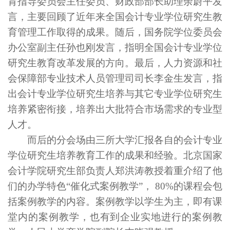
育
指导委员会主任委员、财政部部长助理
余蔚平发
言，
主要回顾了近年来
全国会计专业学位研究生教
育管理工作取得的成果。
随后，国务院学位委员会
办公室副主任孙也刚发言，指明
全国会计专业学位
研究生教育
改革发展的方向。最后，人力资源和社
会保障部专业技术人员管理司司长李金生发言，指
出
会计专业学位研究生
培养与其它专业学位研究生
培养紧密衔接，
培养出大批符合市场需求的专业型
人才。
而后的分会场由三所大学汇报各自的
会计专业
学位研究生
培养
教育
工作的成果和经验。北京国家
会计学院
研究生部负责人郑洪涛教授着重介绍了他
们的办学特色
“
催化式案例教学
”
，
80%
的课程会包
括案例教学的内容。案例教学以学生为主，即有课
堂内的案例教学，也有到企业实地进行的案例教