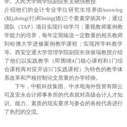
学。人民大学
商学院副院长
支晓强
教授
介绍他们的会计专业学位研究生培养由
knowing
(
知
),doi
ng(
行
)
和
being(
德
)
三个要素穿插其中
；通过
团队（
TAP
）项目实现行动学习；重视教师案例教
学能力的培养，每年定期输送一定数量的相关教师
到哈佛大学进修案例教学课程；实现跨学科教学
等。
西安交通大学
管理学院副院长
张俊瑞教授
介绍
了
他们以实践教学（即围绕
4
门核心课程和
1
门综
合课程
再对应
开设
5
门实践课程
）
为特色的
教学体
系改革和
严格控制
论文质量
的办学经验
。
下午，中航科技集团、中水电海外投资有限公
司及安永会计师事务所的代表就对高级会计人才知
识、能力、素质的现实要求与参会的各校代表进行
了热烈的交流。